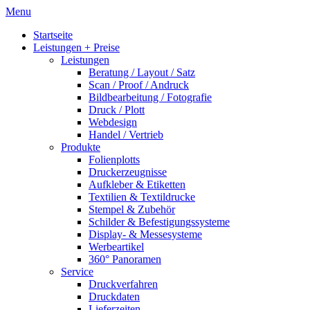
Menu
Startseite
Leistungen + Preise
Leistungen
Beratung / Layout / Satz
Scan / Proof / Andruck
Bildbearbeitung / Fotografie
Druck / Plott
Webdesign
Handel / Vertrieb
Produkte
Folienplotts
Druckerzeugnisse
Aufkleber & Etiketten
Textilien & Textildrucke
Stempel & Zubehör
Schilder & Befestigungssysteme
Display- & Messesysteme
Werbeartikel
360° Panoramen
Service
Druckverfahren
Druckdaten
Lieferzeiten