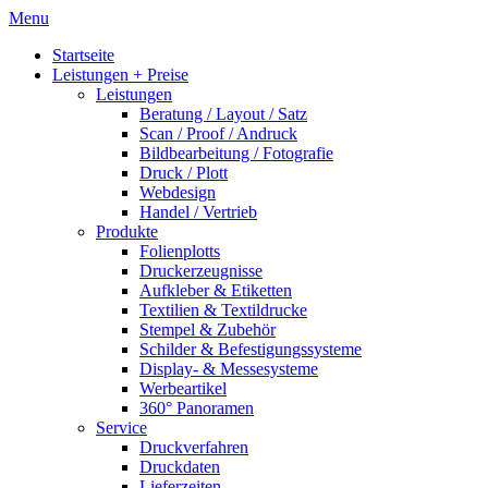
Menu
Startseite
Leistungen + Preise
Leistungen
Beratung / Layout / Satz
Scan / Proof / Andruck
Bildbearbeitung / Fotografie
Druck / Plott
Webdesign
Handel / Vertrieb
Produkte
Folienplotts
Druckerzeugnisse
Aufkleber & Etiketten
Textilien & Textildrucke
Stempel & Zubehör
Schilder & Befestigungssysteme
Display- & Messesysteme
Werbeartikel
360° Panoramen
Service
Druckverfahren
Druckdaten
Lieferzeiten